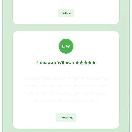
Bekasi
GW
Gunawan Wibowo
★★★★★
"Navigasi menu taruhan sangat intuitif sehingga
memudahkan dalam memilih jenis permainan,
baik itu 4D, 3D, maupun 2D. Sangat ramah
untuk pemain lama maupun pemula."
Lampung