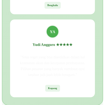
Bengkulu
YA
Yudi Anggoro
★★★★★
"Situs togel yang bisa diandalkan dalam hal
keamanan akun dan kecepatan pembayaran.
Pilihan pasaran yang banyak membuat opsi
taruhan jadi jauh lebih beragam."
Kupang