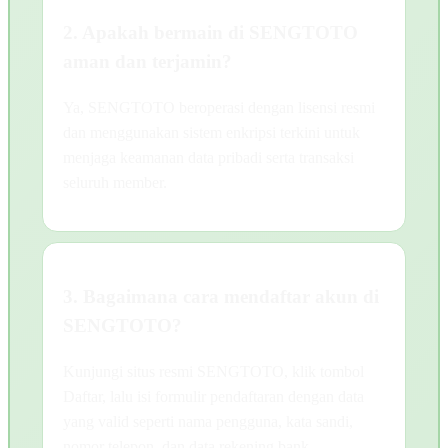
2. Apakah bermain di SENGTOTO
aman dan terjamin?
Ya, SENGTOTO beroperasi dengan lisensi resmi
dan menggunakan sistem enkripsi terkini untuk
menjaga keamanan data pribadi serta transaksi
seluruh member.
3. Bagaimana cara mendaftar akun di
SENGTOTO?
Kunjungi situs resmi SENGTOTO, klik tombol
Daftar, lalu isi formulir pendaftaran dengan data
yang valid seperti nama pengguna, kata sandi,
nomor telepon, dan data rekening bank.