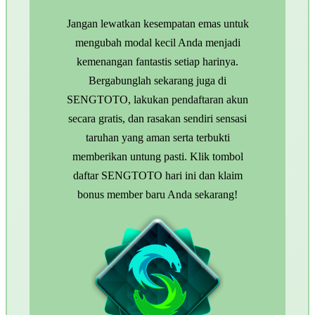
Jangan lewatkan kesempatan emas untuk
mengubah modal kecil Anda menjadi
kemenangan fantastis setiap harinya.
Bergabunglah sekarang juga di
SENGTOTO, lakukan pendaftaran akun
secara gratis, dan rasakan sendiri sensasi
taruhan yang aman serta terbukti
memberikan untung pasti. Klik tombol
daftar SENGTOTO hari ini dan klaim
bonus member baru Anda sekarang!