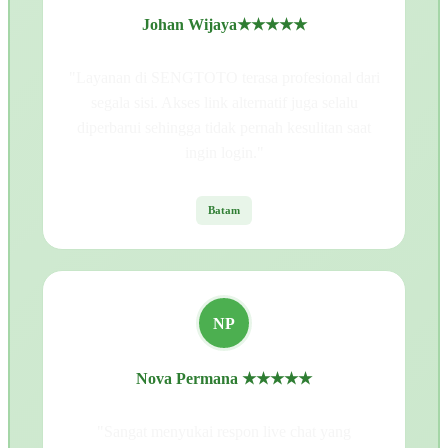
Johan Wijaya
★★★★★
"Layanan di SENGTOTO terasa profesional dari
segala sisi. Akses link alternatif juga selalu
diperbarui sehingga tidak pernah kesulitan saat
ingin login."
Batam
NP
Nova Permana
★★★★★
"Sangat menyukai respon live chat yang