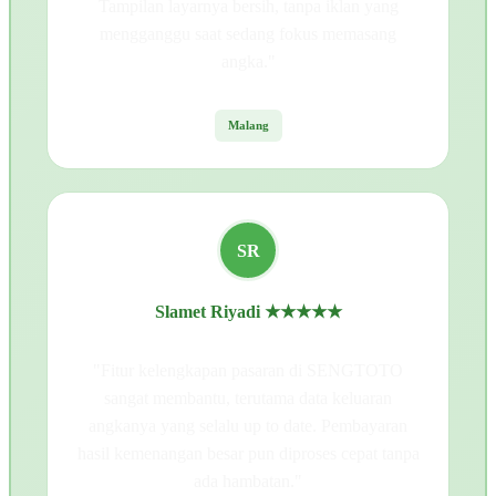
Tampilan layarnya bersih, tanpa iklan yang
mengganggu saat sedang fokus memasang
angka."
Malang
SR
Slamet Riyadi
★★★★★
"Fitur kelengkapan pasaran di SENGTOTO
sangat membantu, terutama data keluaran
angkanya yang selalu up to date. Pembayaran
hasil kemenangan besar pun diproses cepat tanpa
ada hambatan."