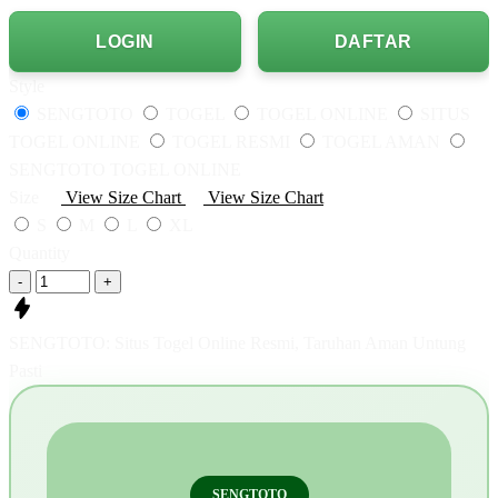
LOGIN
DAFTAR
Style
SENGTOTO
TOGEL
TOGEL ONLINE
SITUS
TOGEL ONLINE
TOGEL RESMI
TOGEL AMAN
SENGTOTO TOGEL ONLINE
Size
View Size Chart
View Size Chart
S
M
L
XL
Quantity
-
+
SENGTOTO: Situs Togel Online Resmi, Taruhan Aman Untung
Pasti
SENGTOTO