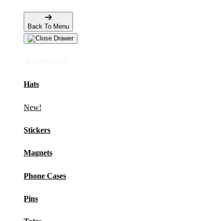
Back To Menu
Accessories
Hats
New!
Stickers
Magnets
Phone Cases
Pins