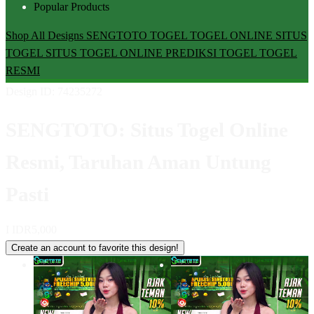
Popular Products
Shop All Designs
SENGTOTO
TOGEL
TOGEL ONLINE
SITUS
TOGEL
SITUS TOGEL ONLINE
PREDIKSI TOGEL
TOGEL
RESMI
Design ID: 74235272
SENGTOTO: Situs Togel Online
Resmi, Taruhan Aman Untung
Pasti
I
IDR5,000
Create an account to favorite this design!