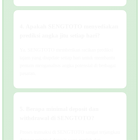
4. Apakah SENGTOTO menyediakan
prediksi angka jitu setiap hari?
Ya, SENGTOTO memberikan racikan prediksi
tajam yang diupdate setiap hari untuk membantu
pemain menganalisis angka potensial di berbagai
pasaran.
5. Berapa minimal deposit dan
withdrawal di SENGTOTO?
Proses transaksi di SENGTOTO sangat terjangkau
dengan minimal deposit yang rendah dan