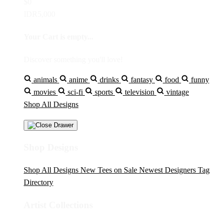
$0
IDR5,000
Your Cart is empty...
Discover something you'll love!
animals
anime
drinks
fantasy
food
funny
movies
sci-fi
sports
television
vintage
Shop All Designs
Shop Designs
Shop All Designs
New Tees on Sale
Newest Designers
Tag
Directory
Artist Collections