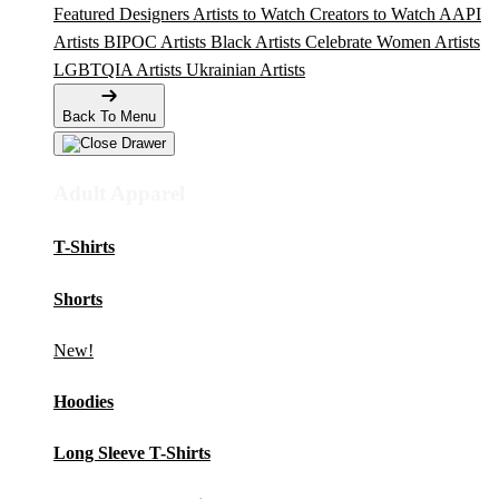
Featured Designers
Artists to Watch
Creators to Watch
AAPI
Artists
BIPOC Artists
Black Artists
Celebrate Women Artists
LGBTQIA Artists
Ukrainian Artists
Back To Menu
Adult Apparel
T-Shirts
Shorts
New!
Hoodies
Long Sleeve T-Shirts