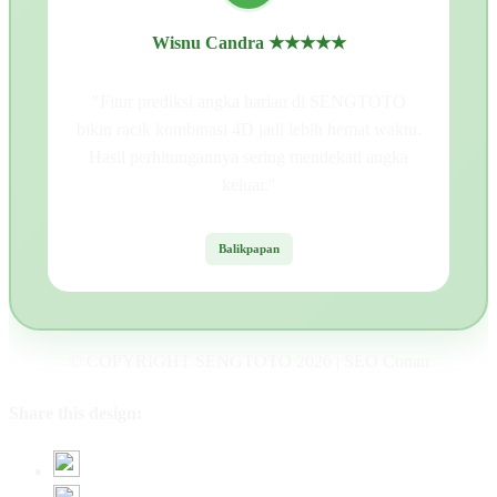
Wisnu Candra
★★★★★
"Fitur prediksi angka harian di SENGTOTO
bikin racik kombinasi 4D jadi lebih hemat waktu.
Hasil perhitungannya sering mendekati angka
keluar."
Balikpapan
© COPYRIGHT SENGTOTO 2026 | SEO Conan
Share this design: